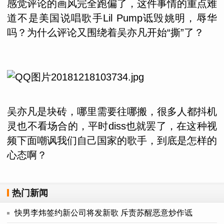
感觉评论的画风完全跑偏了，这件事情的重点难
道不是美国说唱歌手Lil Pump诋毁姚明，辱华
吗？为什么评论又围绕着吴亦凡开始“撕”了？
吴亦凡是块砖，哪里需要往哪搬，很多人都抖机
灵也不看场合的，平时diss也就罢了，在这种视
频下面嘲讽我们自己国家的歌手，到底是怎样的
心态啊？
热门新闻
快男李炜签约新公司将发新歌 斥责苏醒恶意炒作诋