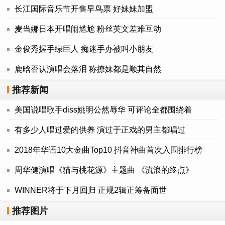
长江国际音乐节开售早鸟票 好妹妹加盟
麦当娜日本开唱闹尴尬 粉丝英文差难互动
金俊秀握手绿巨人 痴迷手办被叫小朋友
鹿晗否认演唱会落泪 称撩妹都是顺其自然
推荐新闻
美国说唱歌手diss姚明公然辱华 可评论全都围绕着
有多少人唱过爱的供养 演过于正戏的男主都唱过
2018年华语10大金曲Top10 抖音神曲首次入围排行榜
周华健演唱《猫与桃花源》主题曲 《流浪的终点》
WINNER将于下月回归 正规2辑正筹备面世
推荐图片