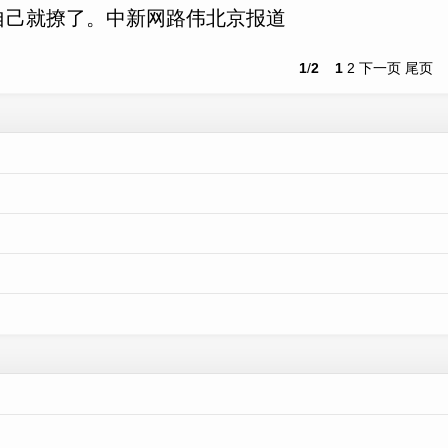
自己就撩了。中新网路伟北京报道
1
/
2
1
2
下一页
尾页