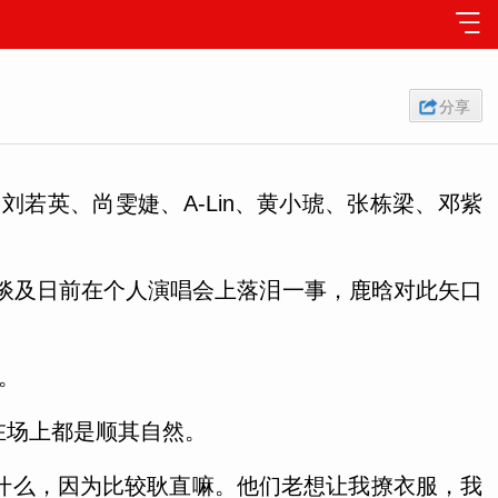
分享
、刘若英、尚雯婕、A-Lin、黄小琥、张栋梁、邓紫
。当谈及日前在个人演唱会上落泪一事，鹿晗对此矢口
。
在场上都是顺其自然。
说什么，因为比较耿直嘛。他们老想让我撩衣服，我