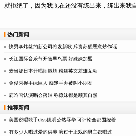
就拒绝了，因为我现在还没有练出来，练出来我
热门新闻
快男李炜签约新公司将发新歌 斥责苏醒恶意炒作诋
长江国际音乐节开售早鸟票 好妹妹加盟
麦当娜日本开唱闹尴尬 粉丝英文差难互动
金俊秀握手绿巨人 痴迷手办被叫小朋友
鹿晗否认演唱会落泪 称撩妹都是顺其自然
推荐新闻
美国说唱歌手diss姚明公然辱华 可评论全都围绕着
有多少人唱过爱的供养 演过于正戏的男主都唱过