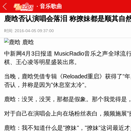
·
音乐歌曲
鹿晗否认演唱会落泪 称撩妹都是顺其自
时间: 2016-04-05 09:37:00
鹿晗
中新网4月3日报道 MusicRadio音乐之声
棋、王心凌等明星盛装出席。
当晚，鹿晗凭借专辑《Reloaded重启》获得
否认，并称是因为"休息室太冷"。
鹿晗：没哭，没哭，那都是假象。那个我觉得是
对于自己在演唱会上向在场粉丝表白，频频施展"
鹿晗：我不知道什么是"撩妹"，"撩妹"这词最