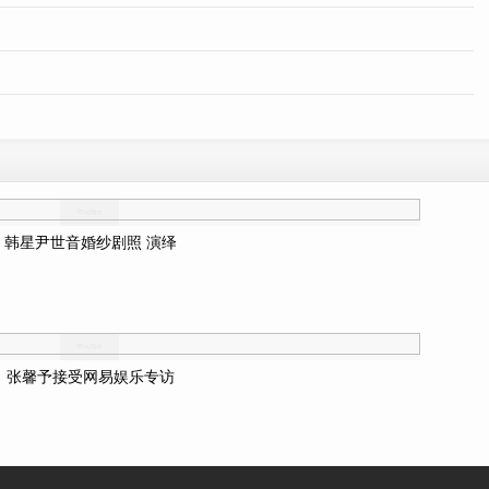
韩星尹世音婚纱剧照 演绎
张馨予接受网易娱乐专访