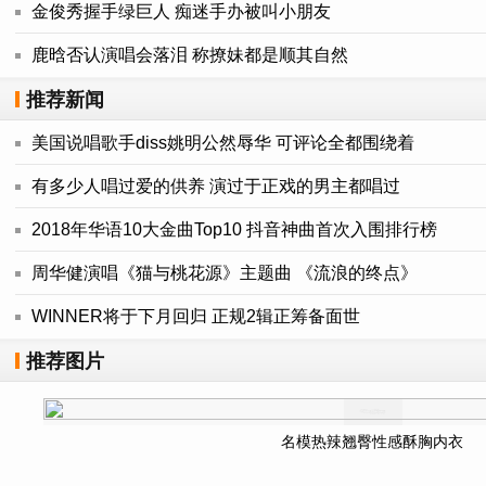
金俊秀握手绿巨人 痴迷手办被叫小朋友
鹿晗否认演唱会落泪 称撩妹都是顺其自然
推荐新闻
美国说唱歌手diss姚明公然辱华 可评论全都围绕着
有多少人唱过爱的供养 演过于正戏的男主都唱过
2018年华语10大金曲Top10 抖音神曲首次入围排行榜
周华健演唱《猫与桃花源》主题曲 《流浪的终点》
WINNER将于下月回归 正规2辑正筹备面世
推荐图片
名模热辣翘臀性感酥胸内衣