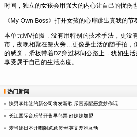
时间，独立的女孩会用强大的内心让自己的忧伤
《My Own Boss》打开女孩的心扉跳出真我的节
本单元MV拍摄，没有用特别的技术手法，更没有
市，夜晚相聚在篝火旁…更像是生活的随手拍，
的感觉，滑板带着DZ穿过林间公路上，犹如生
享受属于自己的生活态度。
热门新闻
快男李炜签约新公司将发新歌 斥责苏醒恶意炒作诋
长江国际音乐节开售早鸟票 好妹妹加盟
麦当娜日本开唱闹尴尬 粉丝英文差难互动