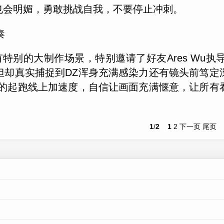
也会明媚，勇敢挑战自我，不要停止冲刺。
奏
特别的大制作场景，特别邀请了好友Ares Wu
但却真实捕捉到DZ浑身充满感染力还有镜头前笃定
活的起跑线上加速度，自信让画面充满惬意，让所有
1
/
2
1
2
下一页
尾页