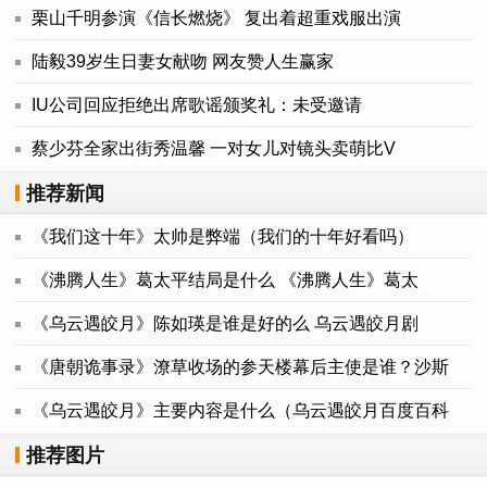
栗山千明参演《信长燃烧》 复出着超重戏服出演
陆毅39岁生日妻女献吻 网友赞人生赢家
IU公司回应拒绝出席歌谣颁奖礼：未受邀请
蔡少芬全家出街秀温馨 一对女儿对镜头卖萌比V
推荐新闻
《我们这十年》太帅是弊端（我们的十年好看吗）
《沸腾人生》葛太平结局是什么 《沸腾人生》葛太
《乌云遇皎月》陈如瑛是谁是好的么 乌云遇皎月剧
《唐朝诡事录》潦草收场的参天楼幕后主使是谁？沙斯
《乌云遇皎月》主要内容是什么（乌云遇皎月百度百科
推荐图片