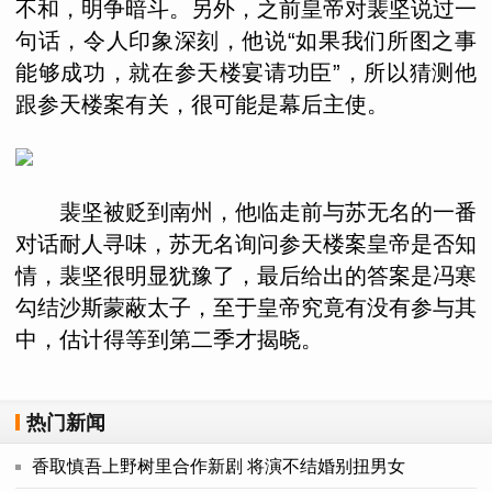
不和，明争暗斗。另外，之前皇帝对裴坚说过一
句话，令人印象深刻，他说“如果我们所图之事
能够成功，就在参天楼宴请功臣”，所以猜测他
跟参天楼案有关，很可能是幕后主使。
裴坚被贬到南州，他临走前与苏无名的一番
对话耐人寻味，苏无名询问参天楼案皇帝是否知
情，裴坚很明显犹豫了，最后给出的答案是冯寒
勾结沙斯蒙蔽太子，至于皇帝究竟有没有参与其
中，估计得等到第二季才揭晓。
热门新闻
香取慎吾上野树里合作新剧 将演不结婚别扭男女