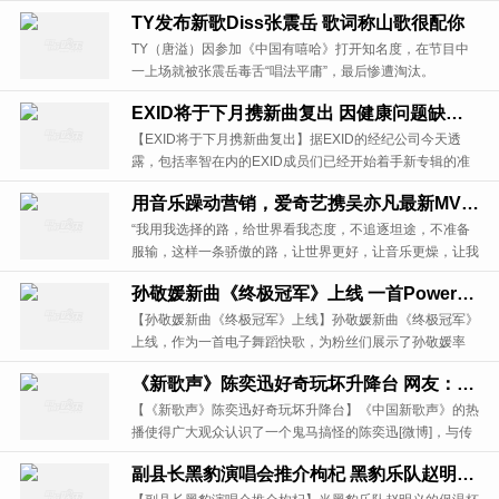
将发售完整的实体专辑。
TY发布新歌Diss张震岳 歌词称山歌很配你
TY（唐溢）因参加《中国有嘻哈》打开知名度，在节目中
一上场就被张震岳毒舌“唱法平庸”，最后惨遭淘汰。
EXID将于下月携新曲复出 因健康问题缺席的率智将重返组合活动
【EXID将于下月携新曲复出】据EXID的经纪公司今天透
露，包括率智在内的EXID成员们已经开始着手新专辑的准
备，预计将于10月以完整体的形式带着新曲正式复出。
用音乐躁动营销，爱奇艺携吴亦凡最新MV提升VIP会员认同感
“我用我选择的路，给世界看我态度，不追逐坦途，不准备
服输，这样一条骄傲的路，让世界更好，让音乐更燥，让我
们一起为快乐尖叫……”
孙敬媛新曲《终极冠军》上线 一首Power感十足的励志加油歌
【孙敬媛新曲《终极冠军》上线】孙敬媛新曲《终极冠军》
上线，作为一首电子舞蹈快歌，为粉丝们展示了孙敬媛率
性、青春、拼搏的一面。
《新歌声》陈奕迅好奇玩坏升降台 网友：仿佛在看少儿节目
【《新歌声》陈奕迅好奇玩坏升降台】《中国新歌声》的热
播使得广大观众认识了一个鬼马搞怪的陈奕迅[微博]，与传
统“情歌天王”苦情一面造成的“反差萌”为他赢得了大票关
副县长黑豹演唱会推介枸杞 黑豹乐队赵明义的保温杯遇见景泰盐碱地的红枸杞
注，网友亲切地称呼他为“多动症导师”。