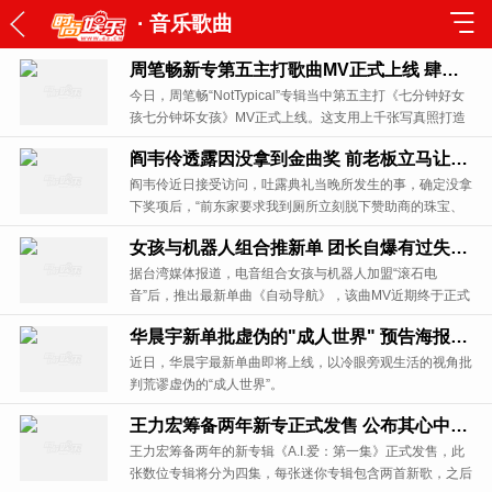
·
音乐歌曲
周笔畅新专第五主打歌曲MV正式上线 肆意搞怪卖萌
今日，周笔畅“NotTypical”专辑当中第五主打《七分钟好女
孩七分钟坏女孩》MV正式上线。这支用上千张写真照打造
的MV，一展日常旅行生活状态下，周笔畅灵活生动的一
阎韦伶透露因没拿到金曲奖 前老板立马让其脱掉珠宝首饰
面。
阎韦伶近日接受访问，吐露典礼当晚所发生的事，确定没拿
下奖项后，“前东家要求我到厕所立刻脱下赞助商的珠宝、
首饰”，一幕幕画面至今仍记忆犹新。
女孩与机器人组合推新单 团长自爆有过失恋醉酒经历
据台湾媒体报道，电音组合女孩与机器人加盟“滚石电
音”后，推出最新单曲《自动导航》，该曲MV近期终于正式
上架。
华晨宇新单批虚伪的"成人世界" 预告海报惊喜曝光
近日，华晨宇最新单曲即将上线，以冷眼旁观生活的视角批
判荒谬虚伪的“成人世界”。
王力宏筹备两年新专正式发售 公布其心中“完美情人”
王力宏筹备两年的新专辑《A.I.爱：第一集》正式发售，此
张数位专辑将分为四集，每张迷你专辑包含两首新歌，之后