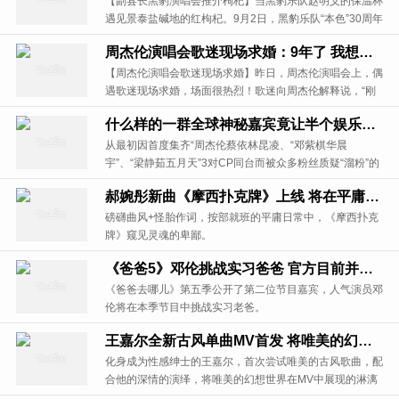
【副县长黑豹演唱会推介枸杞】当黑豹乐队赵明义的保温杯
遇见景泰盐碱地的红枸杞。9月2日，黑豹乐队“本色”30周年
演唱会在北京工体举行。甘肃白银市景泰县的副县长周春材
周杰伦演唱会歌迷现场求婚：9年了 我想和你走下去
带着盐碱地的红枸杞也来到了演唱会现场。
【周杰伦演唱会歌迷现场求婚】昨日，周杰伦演唱会上，偶
遇歌迷现场求婚，场面很热烈！歌迷向周杰伦解释说，“刚
才你唱《告白气球》时，他向我求婚了！我们从高中一直到
什么样的一群全球神秘嘉宾竟让半个娱乐圈巨星为他们站台？
现在，9年了！”
从最初因首度集齐“周杰伦蔡依林昆凌、“邓紫棋华晨
宇”、“梁静茹五月天”3对CP同台而被众多粉丝质疑“溜粉”的
红星美凯龙鲁班设计尖货节，自消息露出以来一直备受注
郝婉彤新曲《摩西扑克牌》上线 将在平庸日常中窥见灵魂的卑鄙
目，但随着官方发布海报，该活动真实性得到实锤。据悉，
即将于9月1日晚在优酷平台播出。
磅礴曲风+怪胎作词，按部就班的平庸日常中，《摩西扑克
牌》窥见灵魂的卑鄙。
《爸爸5》邓伦挑战实习爸爸 官方目前并未透露与其搭档的萌娃
《爸爸去哪儿》第五季公开了第二位节目嘉宾，人气演员邓
伦将在本季节目中挑战实习老爸。
王嘉尔全新古风单曲MV首发 将唯美的幻想世界展现的淋漓尽致
化身成为性感绅士的王嘉尔，首次尝试唯美的古风歌曲，配
合他的深情的演绎，将唯美的幻想世界在MV中展现的淋漓
尽致。